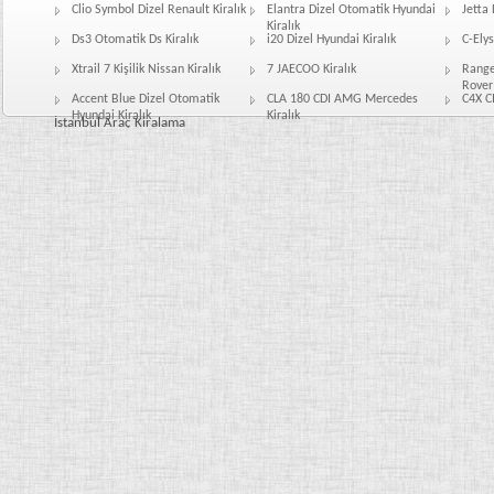
Clio Symbol Dizel Renault Kiralık
Elantra Dizel Otomatik Hyundai
Jetta 
Kiralık
Ds3 Otomatik Ds Kiralık
i20 Dizel Hyundai Kiralık
C-Elys
Xtrail 7 Kişilik Nissan Kiralık
7 JAECOO Kiralık
Range
Rover 
Accent Blue Dizel Otomatik
CLA 180 CDI AMG Mercedes
C4X C
Hyundai Kiralık
Kiralık
İstanbul Araç Kiralama