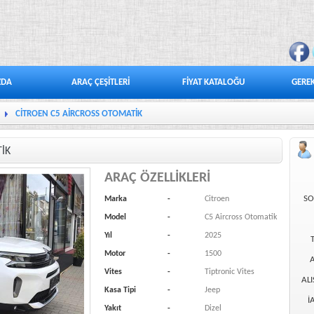
ZDA
ARAÇ ÇEŞİTLERİ
FİYAT KATALOĞU
GEREK
CİTROEN C5 AİRCROSS OTOMATİK
İK
ARAÇ ÖZELLİKLERİ
SO
Marka
-
Citroen
Model
-
C5 Aircross Otomatik
Yıl
-
2025
Motor
-
1500
A
Vites
-
Tiptronic Vites
ALI
Kasa Tipi
-
Jeep
İ
Yakıt
-
Dizel