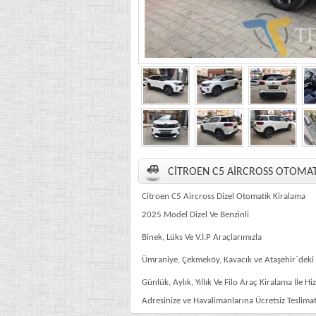
.
CİTROEN C5 AİRCROSS OTOMAT
Citroen C5 Aircross Dizel Otomatik Kiralama
2025 Model Dizel Ve Benzinli
Binek, Lüks Ve V.İ.P Araçlarımızla
Ümraniye, Çekmeköy, Kavacık ve Ataşehir`deki
Günlük, Aylık, Yıllık Ve Filo Araç Kiralama İle Hi
Adresinize ve Havalimanlarına Ücretsiz Teslima