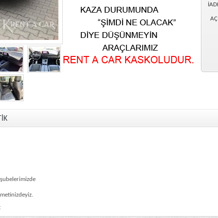
İAD
AÇ
İK
 şubelerimizde
zmetinizdeyiz.
t