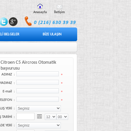
Anasayfa
İletişim
Lİ BELGELER
BİZE ULAŞIN
Citroen C5 Aircross Otomatik
başvurusu
ADINIZ :
YADINIZ :
E-mail :
TELEFON :
LIŞ YERİ :
Ş TARİHİ :
ADE YERİ :