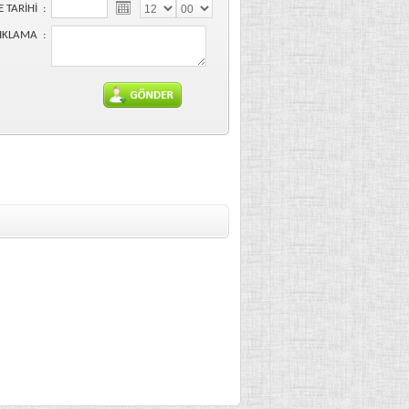
E TARİHİ :
IKLAMA :