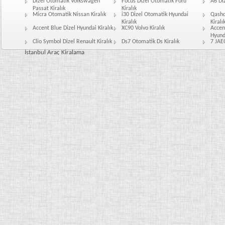
Dizel Otomatik Volkswagen
Focus Dizel Otomatik Ford
A6 Diz
Passat Kiralık
Kiralık
Micra Otomatik Nissan Kiralık
i30 Dizel Otomatik Hyundai
Qashq
Kiralık
Kiralı
Accent Blue Dizel Hyundai Kiralık
XC90 Volvo Kiralık
Accen
Hyunda
Clio Symbol Dizel Renault Kiralık
Ds7 Otomatik Ds Kiralık
7 JAE
İstanbul Araç Kiralama