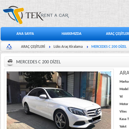
ANA SAYFA
HAKKIMIZDA
ARAÇ ÇEŞİTLER
ARAÇ ÇEŞİTLERİ
Lüks Araç Kiralama
MERCEDES C 200 DİZEL
MERCEDES C 200 DİZEL
ARA
Marka
Model
Yıl
Motor
Vites
Kasa T
Yakıt