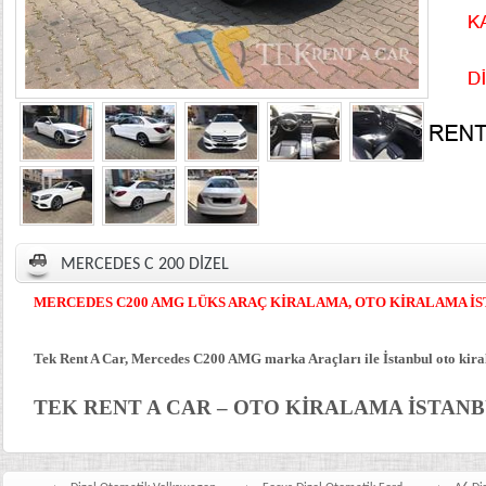
MERCEDES C 200 DİZEL
MERCEDES C200 AMG
LÜKS ARAÇ KİRALAMA, OTO KİRALAMA İ
Tek Rent A Car, Mercedes C200 AMG marka Araçları ile İstanbul oto kir
TEK RENT A CAR – OTO KİRALAMA İSTAN